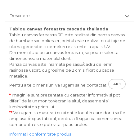
Descriere
Tablou canvas fereastra
cascada thailanda
Tablou canvas fereastra 3D este realizat din panza canvas
de bumbac sau poliester, printul este realizat cu utilaje de
ultima generatie si cerneluri rezistente la apa si UV.
Din meniul tabloului canvas fereastra, se poate selecta
dimensiunea si materialul dorit.
Panza canvas este inramata pe sasiu/cadru de lemn
rasinoase uscat, cu grosime de 2 cm si fixat cu capse
metalice.
AICI
Pentru alte dimensiuni va rugam sa ne contactati
.
*
Imaginile sunt prezentate cu caracter informativ si pot
diferii de la un monitor/ecran la altul, deasemeni si
luminozitatea printului.
**
Va rugam sa masurati cu atentie locul in care doriti sa fie
amplasat/expus tabloul, pentru a fi siguri ca dimensiunea
comandata este potrivita spatiului ales.
Informatii conformitate produs