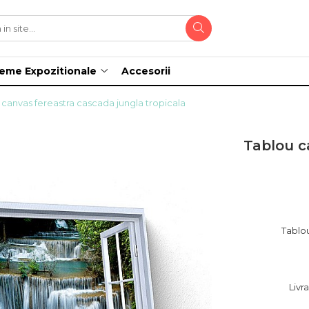
teme Expozitionale
Accesorii
 canvas fereastra cascada jungla tropicala
Tablou c
Tablou
Livr