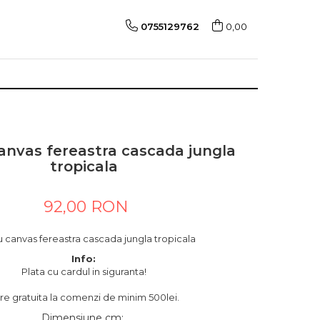
0755129762
0,00
anvas fereastra cascada jungla
tropicala
92,00 RON
 canvas fereastra cascada jungla tropicala
Info:
Plata cu cardul in siguranta!
are gratuita la comenzi de minim 500lei.
Dimensiune cm
: