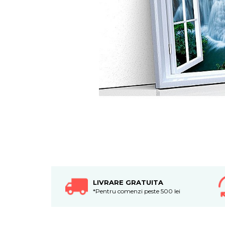
Tablouri canvas horeca
Tablouri canvas personalizate
LIVRARE GRATUITA
*Pentru comenzi peste 500 lei