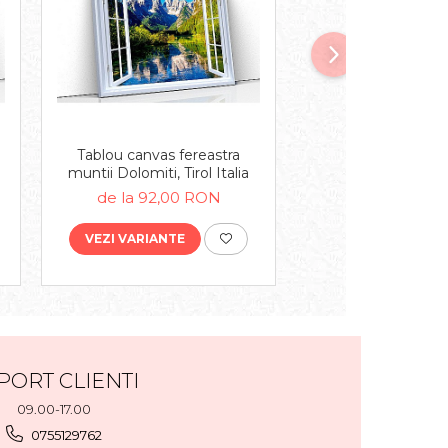
Tablou canvas fereastra
Tablou canvas fe
muntii Dolomiti, Tirol Italia
cascada, prov
kanchanaburi, t
de la 92,00 RON
de la 92,00
VEZI VARIANTE
VEZI VARIANTE
PORT CLIENTI
09.00-17.00
0755129762