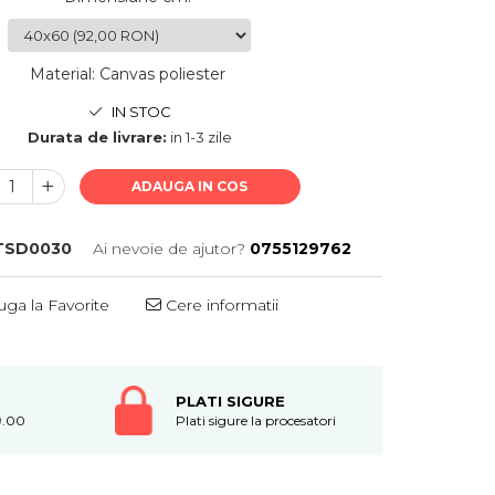
Material
:
Canvas poliester
IN STOC
Durata de livrare:
in 1-3 zile
ADAUGA IN COS
TSD0030
Ai nevoie de ajutor?
0755129762
ga la Favorite
Cere informatii
PLATI SIGURE
9.00
Plati sigure la procesatori