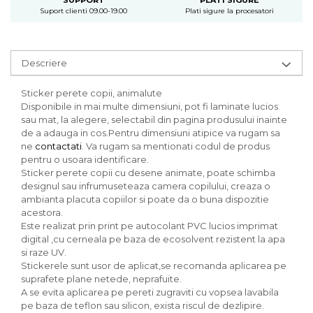
SUPPORT
PLATI SIGURE
Suport clienti 09.00-19.00
Plati sigure la procesatori
Descriere
Sticker perete copii, animalute
Disponibile in mai multe dimensiuni, pot fi laminate lucios
sau mat, la alegere, selectabil din pagina produsului inainte
de a adauga in cos.Pentru dimensiuni atipice va rugam sa
ne
contactati
. Va rugam sa mentionati codul de produs
pentru o usoara identificare.
Sticker perete copii cu desene animate, poate schimba
designul sau infrumuseteaza camera copilului, creaza o
ambianta placuta copiilor si poate da o buna dispozitie
acestora.
Este realizat prin print pe autocolant PVC lucios imprimat
digital ,cu cerneala pe baza de ecosolvent rezistent la apa
si raze UV.
Stickerele sunt usor de aplicat,se recomanda aplicarea pe
suprafete plane netede, neprafuite.
A se evita aplicarea pe pereti zugraviti cu vopsea lavabila
pe baza de teflon sau silicon, exista riscul de dezlipire.