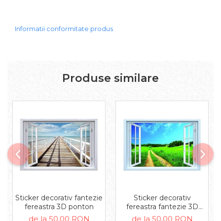
Informatii conformitate produs
Produse similare
Sticker decorativ fantezie
Sticker decorativ
fereastra 3D ponton
fereastra fantezie 3D
campie
de la 50,00 RON
de la 50,00 RON