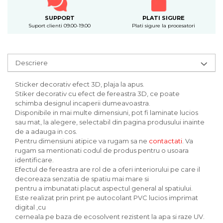
SUPPORT
PLATI SIGURE
Suport clienti 09.00-19.00
Plati sigure la procesatori
Descriere
Sticker decorativ efect 3D, plaja la apus.
Stiker decorativ cu efect de fereastra 3D, ce poate
schimba designul incaperii dumeavoastra.
Disponibile in mai multe dimensiuni, pot fi laminate lucios
sau mat, la alegere, selectabil din pagina produsului inainte
de a adauga in cos.
Pentru dimensiuni atipice va rugam sa ne
contactati
. Va
rugam sa mentionati codul de produs pentru o usoara
identificare.
Efectul de fereastra are rol de a oferi interiorului pe care il
decoreaza senzatia de spatiu mai mare si
pentru a imbunatati placut aspectul general al spatiului.
Este realizat prin print pe autocolant PVC lucios imprimat
digital ,cu
cerneala pe baza de ecosolvent rezistent la apa si raze UV.