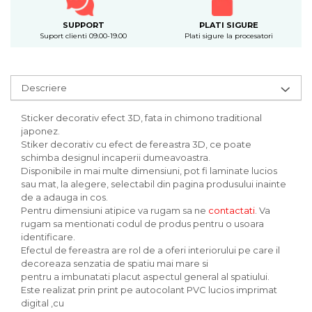
SUPPORT
PLATI SIGURE
Suport clienti 09.00-19.00
Plati sigure la procesatori
Descriere
Sticker decorativ efect 3D, fata in chimono traditional
japonez.
Stiker decorativ cu efect de fereastra 3D, ce poate
schimba designul incaperii dumeavoastra.
Disponibile in mai multe dimensiuni, pot fi laminate lucios
sau mat, la alegere, selectabil din pagina produsului inainte
de a adauga in cos.
Pentru dimensiuni atipice va rugam sa ne
contactati
. Va
rugam sa mentionati codul de produs pentru o usoara
identificare.
Efectul de fereastra are rol de a oferi interiorului pe care il
decoreaza senzatia de spatiu mai mare si
pentru a imbunatati placut aspectul general al spatiului.
Este realizat prin print pe autocolant PVC lucios imprimat
digital ,cu