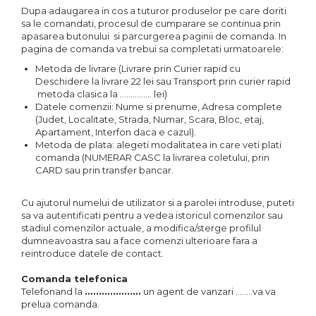
Tablouri canvas horeca
Dupa adaugarea in cos a tuturor produselor pe care doriti
Tablouri canvas personalizate
sa le comandati, procesul de cumparare se continua prin
apasarea butonului si parcurgerea paginii de comanda. In
pagina de comanda va trebui sa completati urmatoarele:
Metoda de livrare (Livrare prin Curier rapid cu
Deschidere la livrare 22 lei sau Transport prin curier rapid
metoda clasica la ............... lei)
Datele comenzii: Nume si prenume, Adresa complete
(Judet, Localitate, Strada, Numar, Scara, Bloc, etaj,
Apartament, Interfon daca e cazul).
Metoda de plata: alegeti modalitatea in care veti plati
comanda (NUMERAR CASC la livrarea coletului, prin
CARD sau prin transfer bancar.
Cu ajutorul numelui de utilizator si a parolei introduse, puteti
sa va autentificati pentru a vedea istoricul comenzilor sau
stadiul comenzilor actuale, a modifica/sterge profilul
dumneavoastra sau a face comenzi ulterioare fara a
reintroduce datele de contact.
Comanda telefonica
Telefonand la
....................
un agent de vanzari ........va va
prelua comanda.