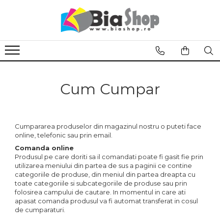
Stickere perete
Tablouri canvas
Sisteme Expozitionale
Stickere perete 3d
Tablouri canvas abstract
Roll-UP
Stickere perete copii
Tablouri canvas auto moto
Stickere perete fereastra 3d
Tablouri canvas peisaje
Cum Cumpar
Tablouri canvas florale
Tablou canvas orase
Cumpararea produselor din magazinul nostru o puteti face
Tablouri canvas cu animale
online, telefonic sau prin email.
Tablouri canvas asia
Comanda online
Produsul pe care doriti sa il comandati poate fi gasit fie prin
Tablouri canvas picturi
utilizarea meniului din partea de sus a paginii ce contine
Tablouri canvas motivationale
categoriile de produse, din meniul din partea dreapta cu
toate categoriile si subcategoriile de produse sau prin
Tablouri canvas sexy
folosirea campului de cautare. In momentul in care ati
apasat comanda produsul va fi automat transferat in cosul
Tablou canvas fereastra
de cumparaturi.