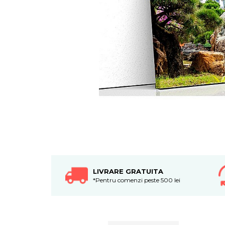
Tablouri canvas horeca
Tablouri canvas personalizate
LIVRARE GRATUITA
*Pentru comenzi peste 500 lei