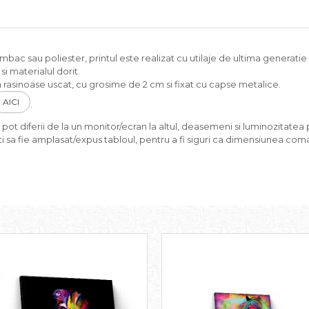
c sau poliester, printul este realizat cu utilaje de ultima generatie si
i materialul dorit.
rasinoase uscat, cu grosime de 2 cm si fixat cu capse metalice.
AICI
.
pot diferii de la un monitor/ecran la altul, deasemeni si luminozitatea p
i sa fie amplasat/expus tabloul, pentru a fi siguri ca dimensiunea coma