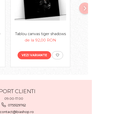
e
Tablou canvas tiger shadows
Tablou canvas hors
sea
de la 92,00 RON
de la 92,00
VEZI VARIANTE
VEZI VARIANTE
PORT CLIENTI
09.00-17.00
0755129762
contact@biashop.ro