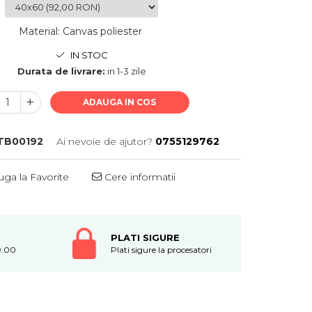
Material
:
Canvas poliester
IN STOC
Durata de livrare:
in 1-3 zile
ADAUGA IN COS
TB00192
Ai nevoie de ajutor?
0755129762
ga la Favorite
Cere informatii
PLATI SIGURE
9.00
Plati sigure la procesatori