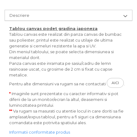
Descriere
Tablou canvas
podet gradina japoneza
Tablou canvas este realizat din panza canvas de bumbac
sau poliester, printul este realizat cu utilaje de ultima
generatie si cerneluri rezistente la apa si UV.
Din meniul tabloului, se poate selecta dimensiunea si
materialul dorit.
Panza canvas este inramata pe sasiu/cadru de lemn
rasinoase uscat, cu grosime de 2 cm si fixat cu capse
metalice.
AICI
Pentru alte dimensiuni va rugam sa ne contactati
.
*
Imaginile sunt prezentate cu caracter informativ si pot
diferii de la un monitor/ecran la altul, deasemeni si
luminozitatea printului.
**
Va rugam sa masurati cu atentie locul in care doriti sa fie
amplasat/expus tabloul, pentru a fi siguri ca dimensiunea
comandata este potrivita spatiului ales.
Informatii conformitate produs