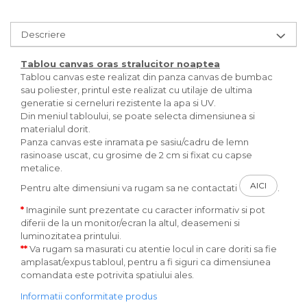
Descriere
Tablou canvas
oras stralucitor noaptea
Tablou canvas este realizat din panza canvas de bumbac
sau poliester, printul este realizat cu utilaje de ultima
generatie si cerneluri rezistente la apa si UV.
Din meniul tabloului, se poate selecta dimensiunea si
materialul dorit.
Panza canvas este inramata pe sasiu/cadru de lemn
rasinoase uscat, cu grosime de 2 cm si fixat cu capse
metalice.
AICI
Pentru alte dimensiuni va rugam sa ne contactati
.
*
Imaginile sunt prezentate cu caracter informativ si pot
diferii de la un monitor/ecran la altul, deasemeni si
luminozitatea printului.
**
Va rugam sa masurati cu atentie locul in care doriti sa fie
amplasat/expus tabloul, pentru a fi siguri ca dimensiunea
comandata este potrivita spatiului ales.
Informatii conformitate produs