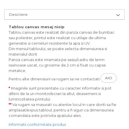
Descriere
Tablou canvas mesaj nisip
Tablou canvas este realizat din panza canvas de bumbac
sau poliester, printul este realizat cu utilaje de ultima
generatie si cerneluri rezistente la apa si UV.
Din meniul tabloului, se poate selecta dimensiunea si
materialul dorit.
Panza canvas este inramata pe sasiu/cadru de lemn
rasinoase uscat, cu grosime de 2 cm si fixat cu capse
metalice.
AICI
Pentru alte dimensiuni va rugam sa ne contactati
.
*
Imaginile sunt prezentate cu caracter informativ si pot
diferii de la un monitor/ecran la altul, deasemeni si
luminozitatea printului.
**
Va rugam sa masurati cu atentie locul in care doriti sa fie
amplasat/expus tabloul, pentru a fi siguri ca dimensiunea
comandata este potrivita spatiului ales.
Informatii conformitate produs