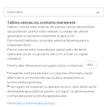
Descriere
Tablou canvas
joc cromatic margarete
Tablou canvas este realizat din panza canvas de bumbac
sau poliester, printul este realizat cu utilaje de ultima
generatie si cerneluri rezistente la apa si UV.
Din meniul tabloului, se poate selecta dimensiunea si
materialul dorit.
Panza canvas este inramata pe sasiu/cadru de lemn
rasinoase uscat, cu grosime de 2 cm si fixat cu capse
metalice.
AICI
Pentru alte dimensiuni va rugam sa ne contactati
.
*
Imaginile sunt prezentate cu caracter informativ si pot
diferii de la un monitor/ecran la altul, deasemeni si
luminozitatea printului.
**
Va rugam sa masurati cu atentie locul in care doriti sa fie
amplasat/expus tabloul, pentru a fi siguri ca dimensiunea
comandata este potrivita spatiului ales.
Informatii conformitate produs