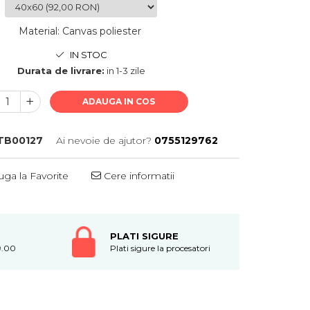
Material
:
Canvas poliester
IN STOC
Durata de livrare:
in 1-3 zile
ADAUGA IN COS
TB00127
Ai nevoie de ajutor?
0755129762
ga la Favorite
Cere informatii
PLATI SIGURE
9.00
Plati sigure la procesatori