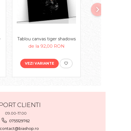
e
Tablou canvas tiger shadows
Tablou canvas hors
sea
de la 92,00 RON
de la 92,00
VEZI VARIANTE
VEZI VARIANTE
PORT CLIENTI
09.00-17.00
0755129762
contact@biashop.ro