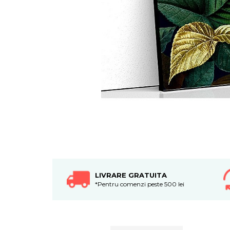
Tablouri canvas horeca
Tablouri canvas personalizate
LIVRARE GRATUITA
*Pentru comenzi peste 500 lei