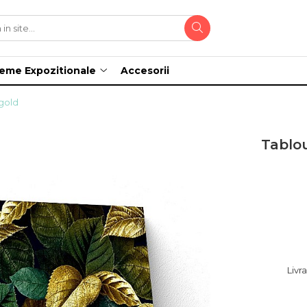
teme Expozitionale
Accesorii
 gold
Tablou
Livr