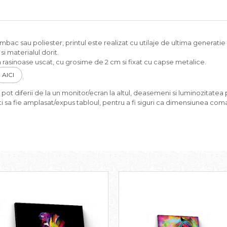
c sau poliester, printul este realizat cu utilaje de ultima generatie si
i materialul dorit.
rasinoase uscat, cu grosime de 2 cm si fixat cu capse metalice.
AICI
.
pot diferii de la un monitor/ecran la altul, deasemeni si luminozitatea p
i sa fie amplasat/expus tabloul, pentru a fi siguri ca dimensiunea coma