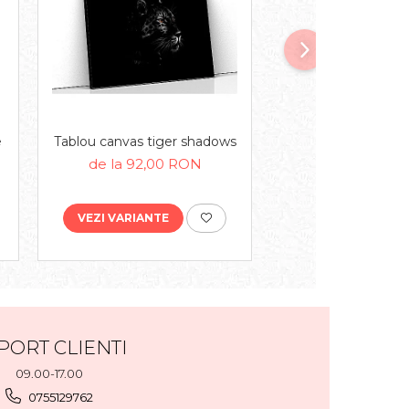
e
Tablou canvas tiger shadows
Tablou canvas hors
sea
de la 92,00 RON
de la 92,00
VEZI VARIANTE
VEZI VARIANTE
PORT CLIENTI
09.00-17.00
0755129762