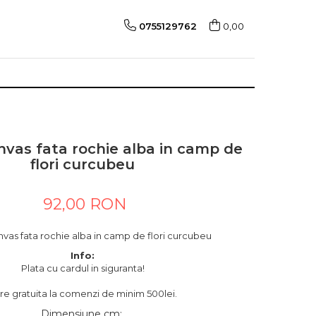
0755129762
0,00
nvas fata rochie alba in camp de
flori curcubeu
92,00 RON
vas fata rochie alba in camp de flori curcubeu
Info:
Plata cu cardul in siguranta!
are gratuita la comenzi de minim 500lei.
Dimensiune cm
: