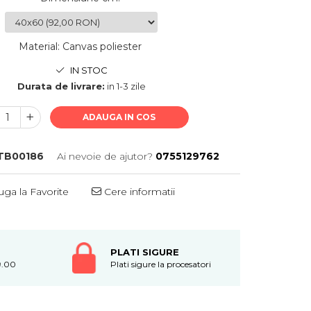
Material
:
Canvas poliester
IN STOC
Durata de livrare:
in 1-3 zile
ADAUGA IN COS
TB00186
Ai nevoie de ajutor?
0755129762
ga la Favorite
Cere informatii
PLATI SIGURE
9.00
Plati sigure la procesatori