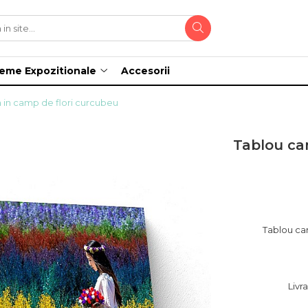
teme Expozitionale
Accesorii
a in camp de flori curcubeu
Tablou ca
Tablou can
Livr