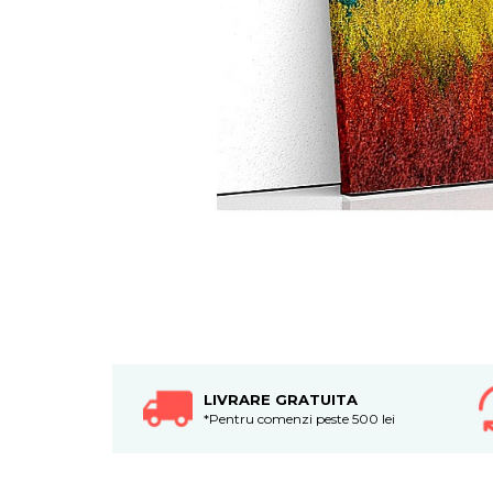
Tablouri canvas horeca
Tablouri canvas personalizate
LIVRARE GRATUITA
*Pentru comenzi peste 500 lei