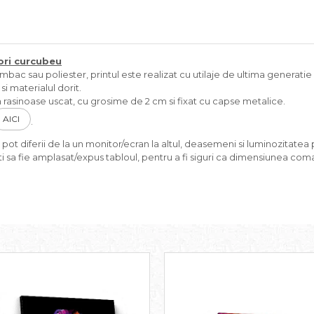
ori curcubeu
c sau poliester, printul este realizat cu utilaje de ultima generatie si
i materialul dorit.
rasinoase uscat, cu grosime de 2 cm si fixat cu capse metalice.
AICI
.
pot diferii de la un monitor/ecran la altul, deasemeni si luminozitatea p
i sa fie amplasat/expus tabloul, pentru a fi siguri ca dimensiunea coma