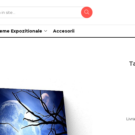
teme Expozitionale
Accesorii
T
Livr