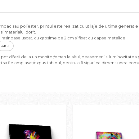
c sau poliester, printul este realizat cu utilaje de ultima generatie si
i materialul dorit.
rasinoase uscat, cu grosime de 2 cm si fixat cu capse metalice.
AICI
.
pot diferii de la un monitor/ecran la altul, deasemeni si luminozitatea p
i sa fie amplasat/expus tabloul, pentru a fi siguri ca dimensiunea coma