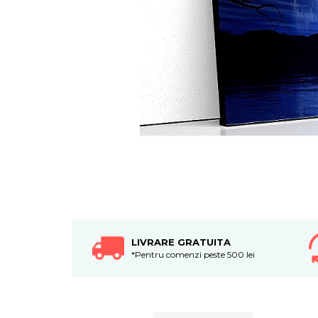
Tablouri canvas horeca
Tablouri canvas personalizate
LIVRARE GRATUITA
*Pentru comenzi peste 500 lei