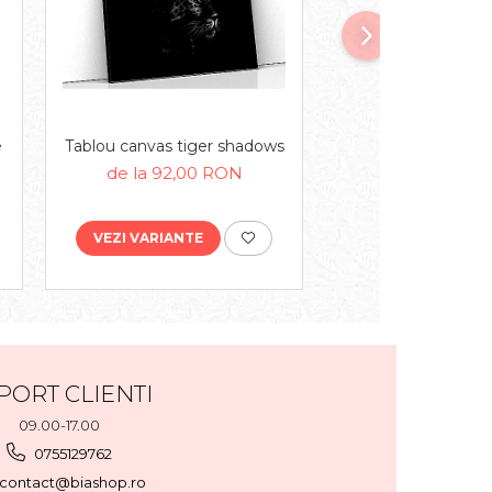
e
Tablou canvas tiger shadows
Tablou canvas hors
sea
de la 92,00 RON
de la 92,00
VEZI VARIANTE
VEZI VARIANTE
PORT CLIENTI
09.00-17.00
0755129762
contact@biashop.ro