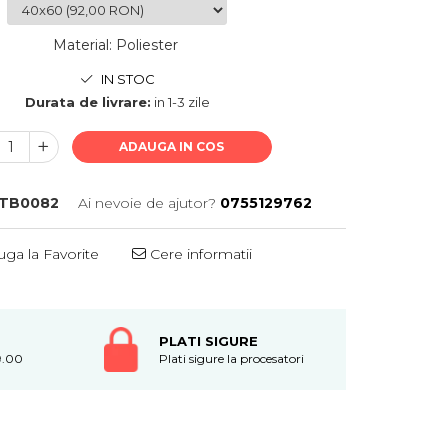
Material
:
Poliester
IN STOC
Durata de livrare:
in 1-3 zile
ADAUGA IN COS
TB0082
Ai nevoie de ajutor?
0755129762
ga la Favorite
Cere informatii
PLATI SIGURE
9.00
Plati sigure la procesatori