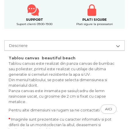
SUPPORT
PLATI SIGURE
Suport clienti 09.00-19.00
Plati sigure la procesatori
Descriere
Tablou canvas beautiful beach
Tablou canvas este realizat din panza canvas de bumbac
sau poliester, printul este realizat cu utilaje de ultima
generatie si cerneluri rezistente la apa si UV.
Din meniul tabloului, se poate selecta dimensiunea si
materialul dorit.
Panza canvas este inramata pe sasiu/cadru de lemn
rasinoase uscat, cu grosime de 2 cm si fixat cu capse
metalice.
AICI
Pentru alte dimensiuni va rugam sa ne contactati
.
*
Imaginile sunt prezentate cu caracter informativ si pot
diferii de la un monitor/ecran la altul, deasemeni si