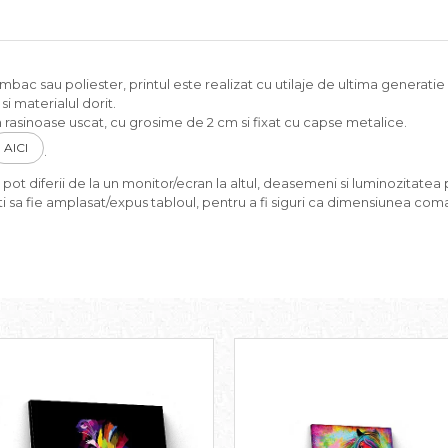
c sau poliester, printul este realizat cu utilaje de ultima generatie si
i materialul dorit.
rasinoase uscat, cu grosime de 2 cm si fixat cu capse metalice.
AICI
.
pot diferii de la un monitor/ecran la altul, deasemeni si luminozitatea p
i sa fie amplasat/expus tabloul, pentru a fi siguri ca dimensiunea coma