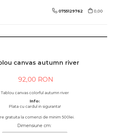
0755129762
0,00
blou canvas autumn river
92,00 RON
Tablou canvas colorful autumn river
Info:
Plata cu cardul in siguranta!
are gratuita la comenzi de minim 500lei.
Dimensiune cm
: