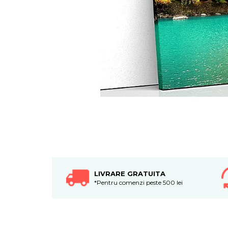
Tablouri canvas horeca
Tablouri canvas personalizate
LIVRARE GRATUITA
*Pentru comenzi peste 500 lei