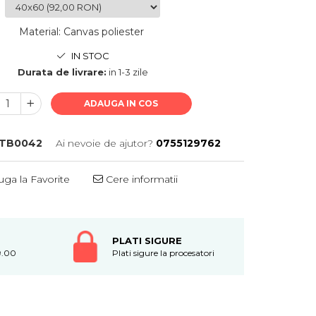
Material
:
Canvas poliester
IN STOC
Durata de livrare:
in 1-3 zile
ADAUGA IN COS
TB0042
Ai nevoie de ajutor?
0755129762
ga la Favorite
Cere informatii
PLATI SIGURE
9.00
Plati sigure la procesatori