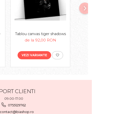
e
Tablou canvas tiger shadows
Tablou canvas hors
sea
de la 92,00 RON
de la 92,00
VEZI VARIANTE
VEZI VARIANTE
PORT CLIENTI
09.00-17.00
0755129762
contact@biashop.ro