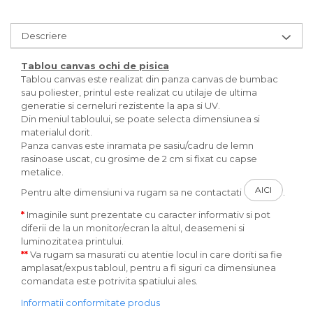
Descriere
Tablou canvas
ochi de pisica
Tablou canvas este realizat din panza canvas de bumbac
sau poliester, printul este realizat cu utilaje de ultima
generatie si cerneluri rezistente la apa si UV.
Din meniul tabloului, se poate selecta dimensiunea si
materialul dorit.
Panza canvas este inramata pe sasiu/cadru de lemn
rasinoase uscat, cu grosime de 2 cm si fixat cu capse
metalice.
AICI
Pentru alte dimensiuni va rugam sa ne contactati
.
*
Imaginile sunt prezentate cu caracter informativ si pot
diferii de la un monitor/ecran la altul, deasemeni si
luminozitatea printului.
**
Va rugam sa masurati cu atentie locul in care doriti sa fie
amplasat/expus tabloul, pentru a fi siguri ca dimensiunea
comandata este potrivita spatiului ales.
Informatii conformitate produs