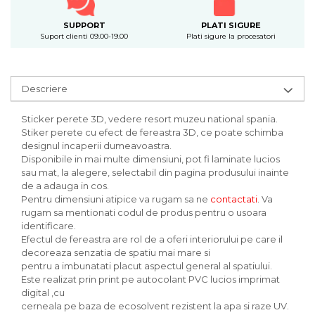
SUPPORT
PLATI SIGURE
Suport clienti 09.00-19.00
Plati sigure la procesatori
Descriere
Sticker perete 3D, vedere resort muzeu national spania.
Stiker perete cu efect de fereastra 3D, ce poate schimba
designul incaperii dumeavoastra.
Disponibile in mai multe dimensiuni, pot fi laminate lucios
sau mat, la alegere, selectabil din pagina produsului inainte
de a adauga in cos.
Pentru dimensiuni atipice va rugam sa ne
contactati
. Va
rugam sa mentionati codul de produs pentru o usoara
identificare.
Efectul de fereastra are rol de a oferi interiorului pe care il
decoreaza senzatia de spatiu mai mare si
pentru a imbunatati placut aspectul general al spatiului.
Este realizat prin print pe autocolant PVC lucios imprimat
digital ,cu
cerneala pe baza de ecosolvent rezistent la apa si raze UV.