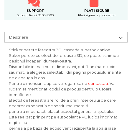
SUPPORT
PLATI SIGURE
Suport clienti 09.00-19.00
Plati sigure la procesatori
Descriere
Sticker perete fereastra 3D, cascada superba canion.
Stiker perete cu efect de fereastra 3D, ce poate schimba
designul incaperii dumeavoastra.
Disponibile in mai multe dimensiuni, pot fi laminate lucios
sau mat, la alegere, selectabil din pagina produsului inainte
de a adauga in cos.
Pentru dimensiuni atipice va rugam sa ne
contactati
. Va
rugam sa mentionati codul de produs pentru o usoara
identificare.
Efectul de fereastra are rol de a oferi interiorului pe care il
decoreaza senzatia de spatiu mai mare si
pentru a imbunatati placut aspectul general al spatiului.
Este realizat prin print pe autocolant PVC lucios imprimat
digital ,cu
cerneala pe baza de ecosolvent rezistenta la apa si raze