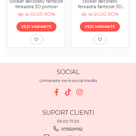
Sticker decorativ fantezie
Sticker decorativ
fereastra 3D ponton
fereastra fantezie 3D
campie
de la 50,00 RON
de la 50,00 RON
VEZI VARIANTE
VEZI VARIANTE
SOCIAL
Urmareste-ne in social media
SUPORT CLIENTI
09.00-17.00
0755129762