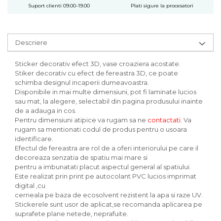
Suport clienti 09.00-19.00
Plati sigure la procesatori
Descriere
Sticker decorativ efect 3D, vase croaziera acostate.
Stiker decorativ cu efect de fereastra 3D, ce poate
schimba designul incaperii dumeavoastra.
Disponibile in mai multe dimensiuni, pot fi laminate lucios
sau mat, la alegere, selectabil din pagina produsului inainte
de a adauga in cos.
Pentru dimensiuni atipice va rugam sa ne
contactati
. Va
rugam sa mentionati codul de produs pentru o usoara
identificare.
Efectul de fereastra are rol de a oferi interiorului pe care il
decoreaza senzatia de spatiu mai mare si
pentru a imbunatati placut aspectul general al spatiului.
Este realizat prin print pe autocolant PVC lucios imprimat
digital ,cu
cerneala pe baza de ecosolvent rezistent la apa si raze UV.
Stickerele sunt usor de aplicat,se recomanda aplicarea pe
suprafete plane netede, neprafuite.