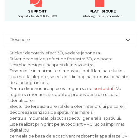
SUPPORT
PLATI SIGURE
Suport clienti 09.00-19.00
Plati sigure la procesatori
Descriere
Sticker decorativ efect 3D, vedere japoneza.
Stiker decorativ cu efect de fereastra 3D, ce poate
schimba designul incaperii dumeavoastra.
Disponibile in mai multe dimensiuni, pot fi laminate lucios
sau mat, la alegere, selectabil din pagina produsului inainte
de a adauga in cos.
Pentru dimensiuni atipice va rugam sa ne
contactati
. Va
rugam sa mentionati codul de produs pentru o usoara
identificare.
Efectul de fereastra are rol de a oferi interiorului pe care il
decoreaza senzatia de spatiu mai mare si
pentru a imbunatati placut aspectul general al spatiului.
Este realizat prin print pe autocolant PVC lucios imprimat
digital ,cu
cerneala pe baza de ecosolvent rezistent la apa si raze UV.