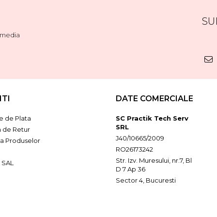
SU
l media
NTI
DATE COMERCIALE
 de Plata
SC Practik Tech Serv
SRL
a de Retur
J40/10665/2009
ia Produselor
RO26173242
Str. Izv. Muresului, nr.7, Bl
 SAL
D 7 Ap 36
Sector 4, Bucuresti