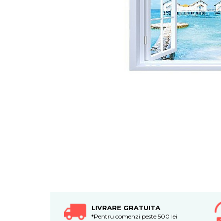
Tablouri canvas horeca
Tablouri canvas personalizate
LIVRARE GRATUITA
*Pentru comenzi peste 500 lei