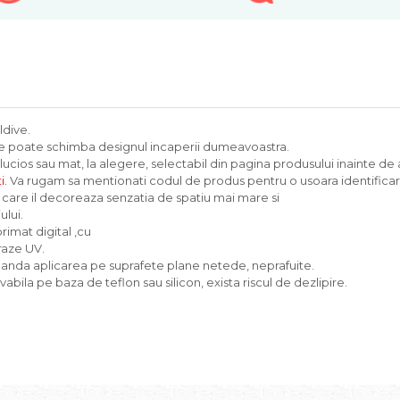
ldive.
ce poate schimba designul incaperii dumeavoastra.
lucios sau mat, la alegere, selectabil din pagina produsului inainte de
i
. Va rugam sa mentionati codul de produs pentru o usoara identificar
pe care il decoreaza senzatia de spatiu mai mare si
ului.
rimat digital ,cu
raze UV.
manda aplicarea pe suprafete plane netede, neprafuite.
abila pe baza de teflon sau silicon, exista riscul de dezlipire.