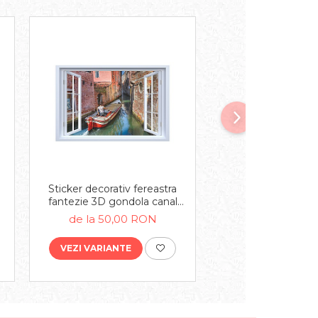
Sticker decorativ fereastra
Sticker decorativ 
fantezie 3D gondola canal
fantezie 3D vedere
Venetia
de la 50,00 RON
de la 50,00
VEZI VARIANTE
VEZI VARIANTE