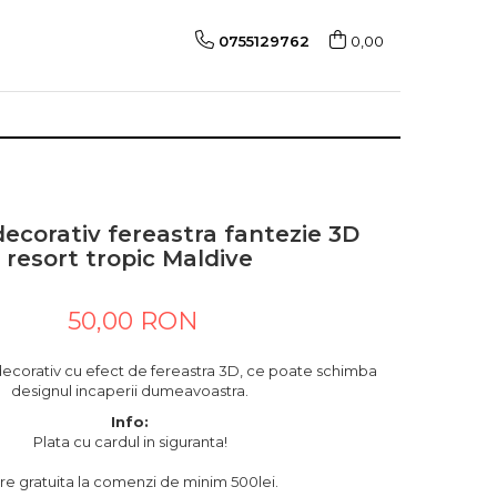
0755129762
0,00
decorativ fereastra fantezie 3D
resort tropic Maldive
50,00 RON
decorativ cu efect de fereastra 3D, ce poate schimba
designul incaperii dumeavoastra.
Info:
Plata cu cardul in siguranta!
are gratuita la comenzi de minim 500lei.