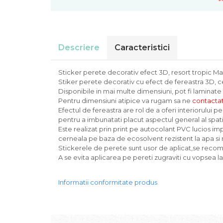
Descriere
Caracteristici
Sticker perete decorativ efect 3D, resort tropic Ma
Stiker perete decorativ cu efect de fereastra 3D, 
Disponibile in mai multe dimensiuni, pot fi laminate 
Pentru dimensiuni atipice va rugam sa ne
contactat
Efectul de fereastra are rol de a oferi interiorului 
pentru a imbunatati placut aspectul general al spati
Este realizat prin print pe autocolant PVC lucios imp
cerneala pe baza de ecosolvent rezistent la apa si 
Stickerele de perete sunt usor de aplicat,se reco
A se evita aplicarea pe pereti zugraviti cu vopsea lav
Informatii conformitate produs