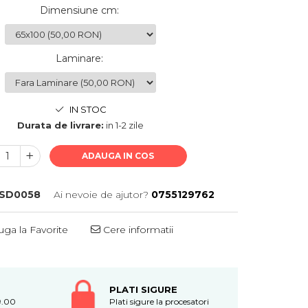
Dimensiune cm
:
Laminare
:
IN STOC
Durata de livrare:
in 1-2 zile
ADAUGA IN COS
SD0058
Ai nevoie de ajutor?
0755129762
ga la Favorite
Cere informatii
PLATI SIGURE
9.00
Plati sigure la procesatori