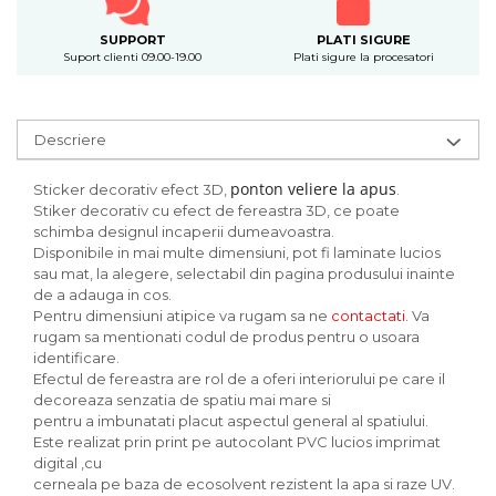
SUPPORT
PLATI SIGURE
Suport clienti 09.00-19.00
Plati sigure la procesatori
Descriere
ponton veliere la apus
Sticker decorativ efect 3D,
.
Stiker decorativ cu efect de fereastra 3D, ce poate
schimba designul incaperii dumeavoastra.
Disponibile in mai multe dimensiuni, pot fi laminate lucios
sau mat, la alegere, selectabil din pagina produsului inainte
de a adauga in cos.
Pentru dimensiuni atipice va rugam sa ne
contactati
. Va
rugam sa mentionati codul de produs pentru o usoara
identificare.
Efectul de fereastra are rol de a oferi interiorului pe care il
decoreaza senzatia de spatiu mai mare si
pentru a imbunatati placut aspectul general al spatiului.
Este realizat prin print pe autocolant PVC lucios imprimat
digital ,cu
cerneala pe baza de ecosolvent rezistent la apa si raze UV.