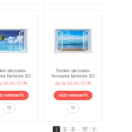
ker decorativ
Sticker decorativ
tra fantezie 3D
fereastra fantezie 3D
ieri la ocean
plaja tropicala , vedere
la 50,00 RON
de la 50,00 RON
la ocean
ZI VARIANTE
VEZI VARIANTE
1
2
3
17
...