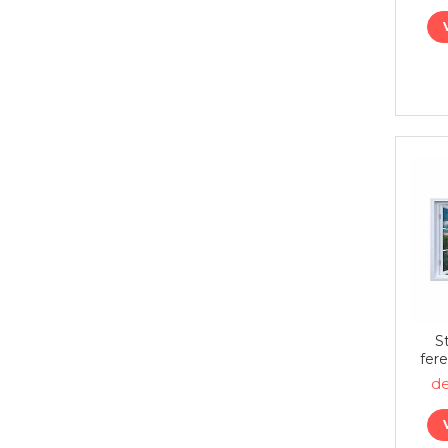
S
fere
de