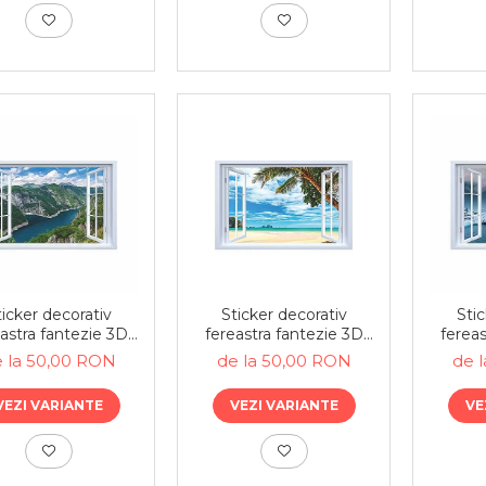
ticker decorativ
Sticker decorativ
Stic
astra fantezie 3D
fereastra fantezie 3D
fereas
lac intre munti
peisaj plaja cu palmier
aurora
 la 50,00 RON
de la 50,00 RON
de 
VEZI VARIANTE
VEZI VARIANTE
VE