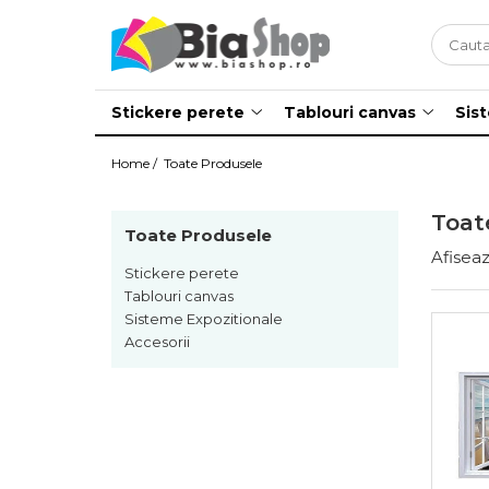
Stickere perete
Tablouri canvas
Sisteme Expozitionale
Stickere perete
Tablouri canvas
Sis
Stickere perete 3d
Tablouri canvas abstract
Roll-UP
Stickere perete copii
Tablouri canvas auto moto
Home /
Toate Produsele
Stickere perete fereastra 3d
Tablouri canvas peisaje
Toat
Tablouri canvas florale
Toate Produsele
Tablou canvas orase
Afiseaz
Stickere perete
Tablouri canvas cu animale
Tablouri canvas
Sisteme Expozitionale
Tablouri canvas asia
Accesorii
Tablouri canvas picturi
Tablouri canvas motivationale
Tablouri canvas sexy
Tablou canvas fereastra