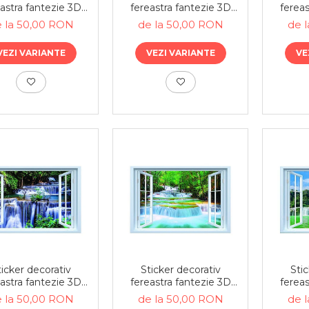
astra fantezie 3D
fereastra fantezie 3D
fereas
edere japoneza
cascada thailanda
pon
 la 50,00 RON
de la 50,00 RON
de 
VEZI VARIANTE
VEZI VARIANTE
VE
ticker decorativ
Sticker decorativ
Stic
astra fantezie 3D
fereastra fantezie 3D
fereas
adure tropicala
cascada padure
cas
 la 50,00 RON
de la 50,00 RON
de 