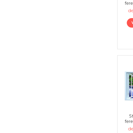
fere
v
de
S
fere
p
de